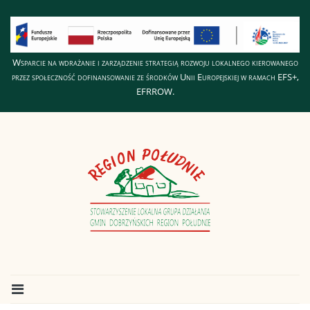
Wsparcie na wdrażanie i zarządzenie strategią rozwoju lokalnego kierowanego
przez społeczność dofinansowanie ze środków Unii Europejskiej w ramach EFS+,
EFRROW.