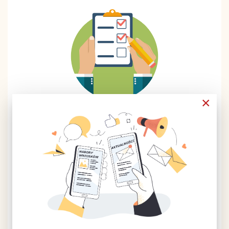
×
Ankieta LSR 2014-2020
Rzuć wszystko, idź na grzyby