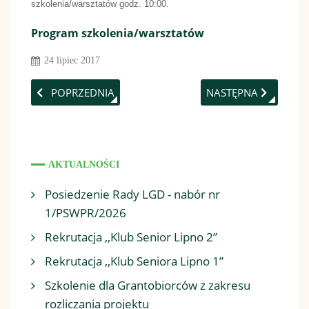
szkolenia/warsztatów godz. 10:00.
Program szkolenia/warsztatów
24 lipiec 2017
POPRZEDNIA STRONA: SZKOLENIE/WARSZTATY : WSPAR
NASTĘPNA STRONA:
POPRZEDNIA
NASTĘPNA
AKTUALNOŚCI
Posiedzenie Rady LGD - nabór nr
1/PSWPR/2026
Rekrutacja ,,Klub Senior Lipno 2”
Rekrutacja ,,Klub Seniora Lipno 1”
Szkolenie dla Grantobiorców z zakresu
rozliczania projektu