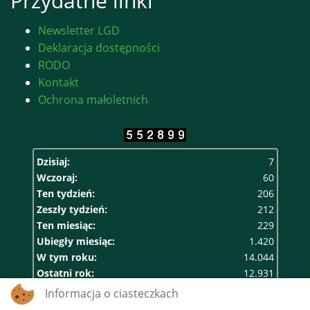
Przydatne linki
Newsletter LGD
Deklaracja dostępności
RODO
Kontakt
Ochrona małoletnich
Dzisiaj:
7
Wczoraj:
60
Ten tydzień:
206
Zeszły tydzień:
212
Ten miesiąc:
229
Ubiegły miesiąc:
1.420
W tym roku:
14.044
Ostatni rok:
12.931
Razem:
552.899
Informacja o ciasteczkach