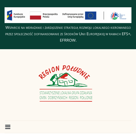
Wsparcie na wdrażanie i zarządzenie strategią rozwoju lokalnego kierowanego
przez społeczność dofinansowanie ze środków Unii Europejskiej w ramach EFS+,
EFRROW.