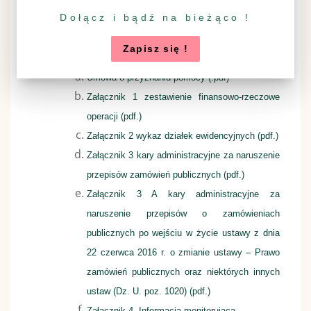
Dołącz i bądź na bieżąco !
ubiegającego się o przyznanie pomocy o wielkości
przedsiębiorstwa
Zapisz się !
Formularz umowy o przyznaniu pomocy (wersja 7z)
Umowa o przyznaniu pomocy (.pdf)
Załącznik 1 zestawienie finansowo-rzeczowe
operacji (pdf.)
Załącznik 2 wykaz działek ewidencyjnych (pdf.)
Załącznik 3 kary administracyjne za naruszenie
przepisów zamówień publicznych (pdf.)
Załącznik 3 A kary administracyjne za
naruszenie przepisów o zamówieniach
publicznych po wejściu w życie ustawy z dnia
22 czerwca 2016 r. o zmianie ustawy – Prawo
zamówień publicznych oraz niektórych innych
ustaw (Dz. U. poz. 1020) (pdf.)
Załącznik 4, Informacja monitorująca