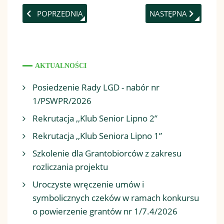
POPRZEDNIA STRONA: SZKOLENIE/WARSZTATY DLA NABO
NASTĘPNA STRONA: 
POPRZEDNIA
NASTĘPNA
AKTUALNOŚCI
Posiedzenie Rady LGD - nabór nr
1/PSWPR/2026
Rekrutacja ,,Klub Senior Lipno 2”
Rekrutacja ,,Klub Seniora Lipno 1”
Szkolenie dla Grantobiorców z zakresu
rozliczania projektu
Uroczyste wręczenie umów i
symbolicznych czeków w ramach konkursu
o powierzenie grantów nr 1/7.4/2026