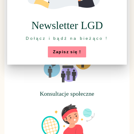
Newsletter LGD
Rzuć wszystko, idź na grzyby
Dołącz i bądź na bieżąco !
Zapisz się !
Konsultacje społeczne