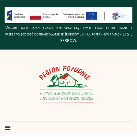
Wsparcie na wdrażanie i zarządzenie strategią rozwoju lokalnego kierowanego
przez społeczność dofinansowanie ze środków Unii Europejskiej w ramach EFS+,
EFRROW.