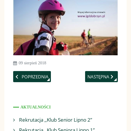
09 sierpień 2018
POPRZEDNIA STRONA: NA DAMKACH 2018
NASTĘPNA STRONA:
POPRZEDNIA
NASTĘPNA
AKTUALNOŚCI
Rekrutacja ,,Klub Senior Lipno 2”
Rekrutacja ,,Klub Seniora Lipno 1”