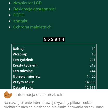
Newsletter LGD
Deklaracja dostępności
RODO
Kontakt
Ochrona małoletnich
Dzisiaj:
12
Wczoraj:
10
Ten tydzień:
221
Zeszły tydzień:
212
Ten miesiąc:
244
Ubiegły miesiąc:
1.420
W tym roku:
14.059
Ostatni rok:
12.931
Razem:
552.914
Informacja o ciasteczkach
Na naszej stronie internetowej używamy plików cookie.
Niektóre z nich są niezbędne dla funkcjonowania strony, inne