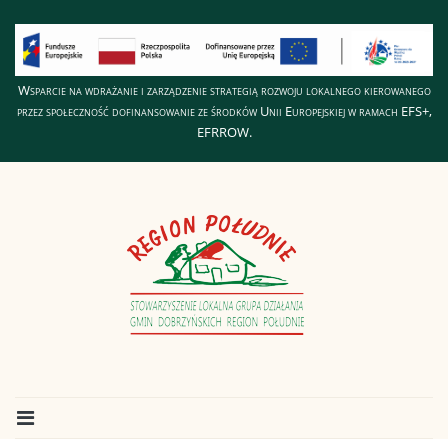
Wsparcie na wdrażanie i zarządzenie strategią rozwoju lokalnego kierowanego
przez społeczność dofinansowanie ze środków Unii Europejskiej w ramach EFS+,
EFRROW.