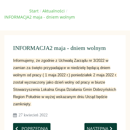
Jesteś tutaj:
Start
Aktualności
INFORMACJA2 maja - dniem wolnym
INFORMACJA2 maja - dniem wolnym
Informujemy, że zgodnie z Uchwałą Zarządu nr 3/2022 w
zamian za święto przypadające w niedzielę będącą dniem
wolnym od pracy ( 1 maja 2022 r.) poniedziałek 2 maja 2022 r.
został wyznaczony jako dzień wolny od pracy w biurze
Stowarzyszenia Lokalna Grupa Działania Gmin Dobrzyńskich
Region Południe w wyżej wskazanym dniu Urząd będzie
zamknięty.
27 kwiecień 2022
POPRZEDNIA STRONA: WALNE ZEBRANIE SPRAWOZDAW
NASTĘPNA STRONA: 
POPRZEDNIA
NASTĘPNA