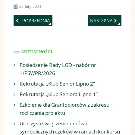
22 luty 2024
POPRZEDNIA STRONA: ŻYCZENIA
NASTĘPNA STRONA: 
POPRZEDNIA
NASTĘPNA
AKTUALNOŚCI
Posiedzenie Rady LGD - nabór nr
1/PSWPR/2026
Rekrutacja ,,Klub Senior Lipno 2”
Rekrutacja ,,Klub Seniora Lipno 1”
Szkolenie dla Grantobiorców z zakresu
rozliczania projektu
Uroczyste wręczenie umów i
symbolicznych czeków w ramach konkursu