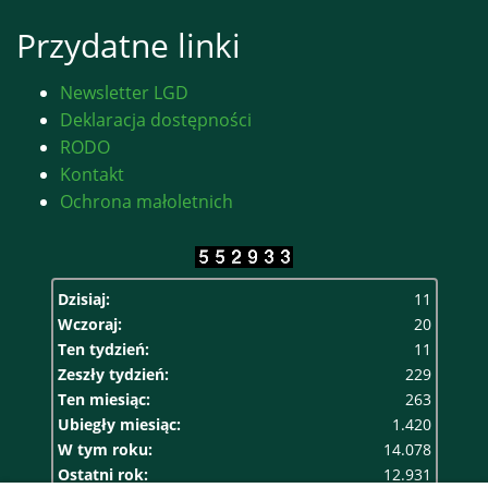
Przydatne linki
Newsletter LGD
Deklaracja dostępności
RODO
Kontakt
Ochrona małoletnich
Dzisiaj:
11
Wczoraj:
20
Ten tydzień:
11
Zeszły tydzień:
229
Ten miesiąc:
263
Ubiegły miesiąc:
1.420
W tym roku:
14.078
Ostatni rok:
12.931