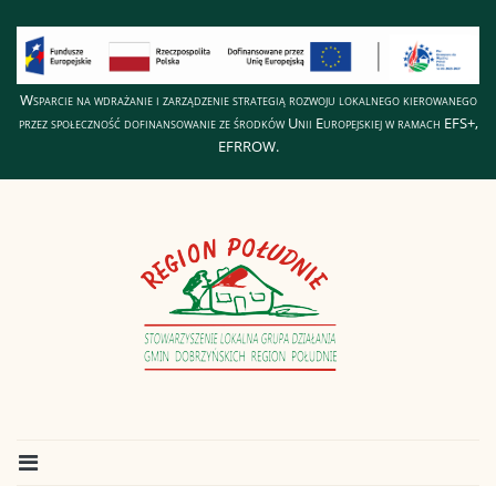
Wsparcie na wdrażanie i zarządzenie strategią rozwoju lokalnego kierowanego
przez społeczność dofinansowanie ze środków Unii Europejskiej w ramach EFS+,
EFRROW.