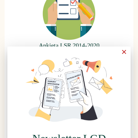
Ankieta LSR 2014-2020
×
Rzuć wszystko, idź na grzyby