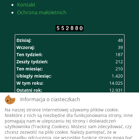
Kontakt
Ochrona małoletnich
Dzisiaj:
48
Wczoraj:
39
Ten tydzień:
187
Zeszły tydzień:
212
Ten miesiąc:
210
Ubiegły miesiąc:
1.420
W tym roku:
14.025
Ostatni rok:
12.931
Razem:
552.880
Informacja o ciasteczkach
Na naszej stronie internetowej używamy plików cookie.
Niektóre z nich są niezbędne dla funkcjonowania strony, inne
pomagają nam w ulepszaniu tej strony i doświadczeń
użytkownika (Tracking Cookies). Możesz sam zdecydować, czy
chcesz zezwolić na pliki cookie. Należy pamiętać, że w
przypadku odrzucenia, nie wszystkie funkcje strony mogą być