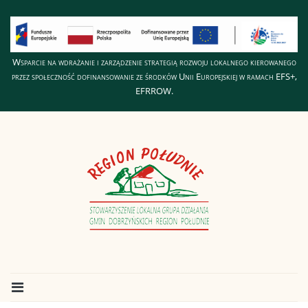
Wsparcie na wdrażanie i zarządzenie strategią rozwoju lokalnego kierowanego
przez społeczność dofinansowanie ze środków Unii Europejskiej w ramach EFS+,
EFRROW.