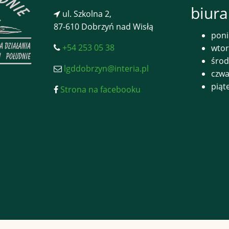
biura
ul. Szkolna 2,
87-610 Dobrzyń nad Wisłą
poni
+54 253 05 38
wtor
środ
lgddobrzyn@interia.pl
czwa
piąt
Strona na facebooku