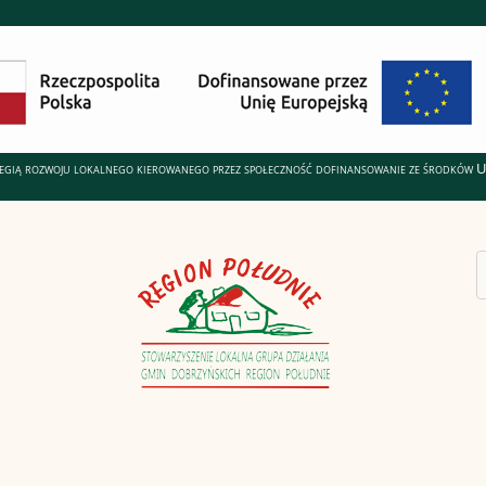
ategią rozwoju lokalnego kierowanego przez społeczność dofinansowanie ze środków 