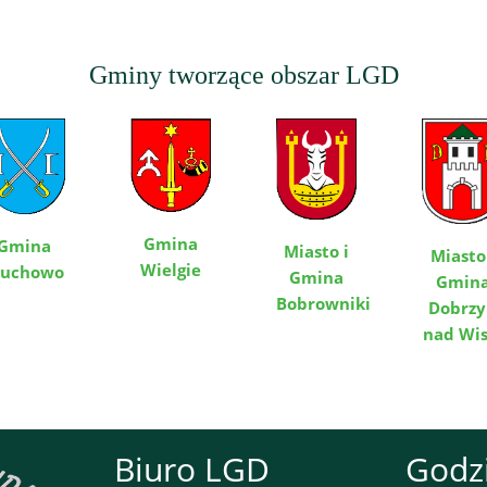
Gminy tworzące obszar LGD
Gmina
Gmina
Miasto i
Miasto
Wielgie
łuchowo
Gmina
Gmin
Bobrowniki
Dobrz
nad Wis
Biuro LGD
Godz