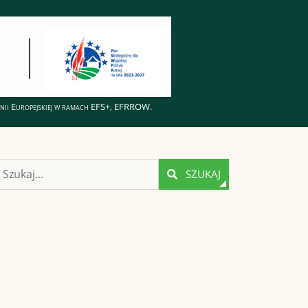
Unii Europejskiej w ramach EFS+, EFRROW.
Szukaj
SZUKAJ