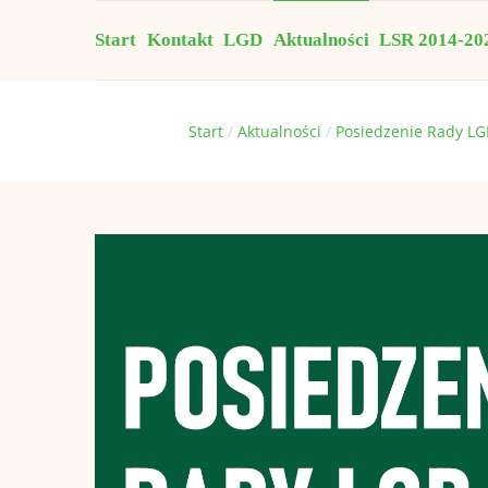
Start
Kontakt
LGD
Aktualności
LSR 2014-20
Jesteś tutaj:
Start
Aktualności
Posiedzenie Rady L