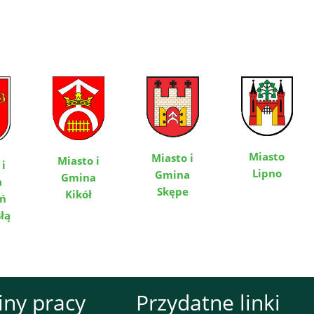
Miasto
Miasto i
Miasto i
 i
Lipno
Gmina
Gmina
a
Skępe
Kikół
yń
łą
iny pracy
Przydatne linki