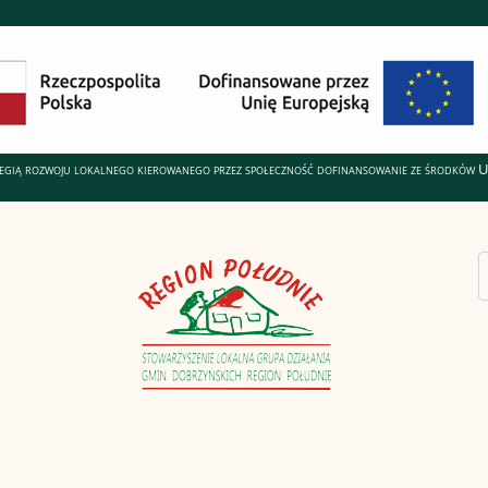
ategią rozwoju lokalnego kierowanego przez społeczność dofinansowanie ze środków 