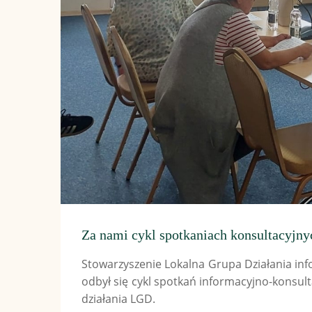
Za nami cykl spotkaniach konsultacyjny
Stowarzyszenie Lokalna Grupa Działania info
odbył się cykl spotkań informacyjno-konsu
działania LGD.