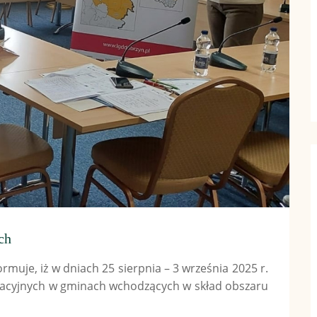
ch
rmuje, iż w dniach 25 sierpnia – 3 września 2025 r.
ltacyjnych w gminach wchodzących w skład obszaru