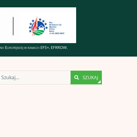
Unii Europejskiej w ramach EFS+, EFRROW.
Szukaj
SZUKAJ