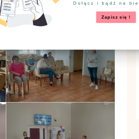
Dołącz i bądź na bi
Zapisz się !