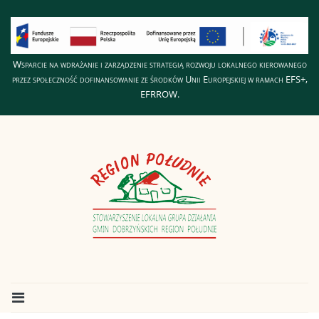
Wsparcie na wdrażanie i zarządzenie strategią rozwoju lokalnego kierowanego
przez społeczność dofinansowanie ze środków Unii Europejskiej w ramach EFS+,
EFRROW.