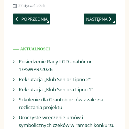
27 styczeń 2026
POPRZEDNIA STRONA: ZA NAMI SEMINARIUM LGD PN. „
NASTĘPNA STRONA: 
POPRZEDNIA
NASTĘPNA
AKTUALNOŚCI
Posiedzenie Rady LGD - nabór nr
1/PSWPR/2026
Rekrutacja ,,Klub Senior Lipno 2”
Rekrutacja ,,Klub Seniora Lipno 1”
Szkolenie dla Grantobiorców z zakresu
rozliczania projektu
Uroczyste wręczenie umów i
symbolicznych czeków w ramach konkursu