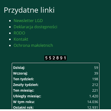
Przydatne linki
Newsletter LGD
Deklaracja dostępności
RODO
Kontakt
Ochrona małoletnich
Dzisiaj:
59
Wczoraj:
39
Ten tydzień:
198
Zeszły tydzień:
212
Ten miesiąc:
221
Ubiegły miesiąc:
1.420
W tym roku:
14.036
Ostatni rok:
12.931