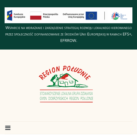
Wsparcie na wdrażanie i zarządzenie strategią rozwoju lokalnego kierowanego
przez społeczność dofinansowanie ze środków Unii Europejskiej w ramach EFS+,
EFRROW.