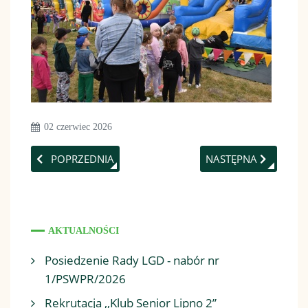
02 czerwiec 2026
POPRZEDNIA STRONA: PRZYSTANEK JP2!
NASTĘPNA STRONA: 
POPRZEDNIA
NASTĘPNA
AKTUALNOŚCI
Posiedzenie Rady LGD - nabór nr
1/PSWPR/2026
Rekrutacja ,,Klub Senior Lipno 2”