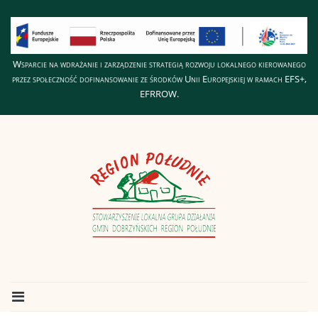
Wsparcie na wdrażanie i zarządzenie strategią rozwoju lokalnego kierowanego
przez społeczność dofinansowanie ze środków Unii Europejskiej w ramach EFS+,
EFRROW.