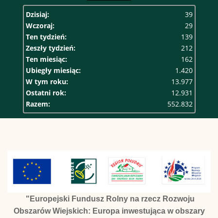
Dzisiaj:
39
Wczoraj:
29
Ten tydzień:
139
Zeszły tydzień:
212
Ten miesiąc:
162
Ubiegły miesiąc:
1.420
W tym roku:
13.977
Ostatni rok:
12.931
Razem:
552.832
"Europejski Fundusz Rolny na rzecz Rozwoju
Obszarów Wiejskich: Europa inwestująca w obszary