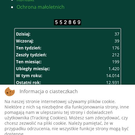
Ochrona małoletnich
Dzisiaj:
37
Wczoraj:
39
Ten tydzień:
176
Zeszły tydzień:
212
Ten miesiąc:
199
Ubiegły miesiąc:
1.420
W tym roku:
14.014
Ostatni rok:
12.931
Razem:
552.869
Informacja o ciasteczkach
Na naszej stronie internetowej używamy plików cookie.
Niektóre z nich są niezbędne dla funkcjonowania strony, inne
pomagają nam w ulepszaniu tej strony i doświadczeń
użytkownika (Tracking Cookies). Możesz sam zdecydować, czy
chcesz zezwolić na pliki cookie. Należy pamiętać, że w
przypadku odrzucenia, nie wszystkie funkcje strony mogą być
dostępne.