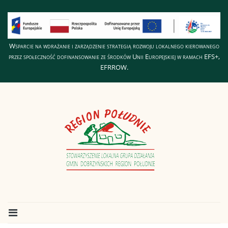
Wsparcie na wdrażanie i zarządzenie strategią rozwoju lokalnego kierowanego
przez społeczność dofinansowanie ze środków Unii Europejskiej w ramach EFS+,
EFRROW.