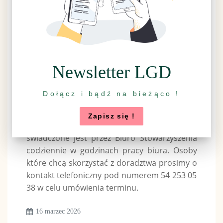
Stowarzyszenie Lokalna Grupa Działania
Gmin Dobrzyńskich Region Południe w
związku z trwającym naborem wniosków dla
konkursu 1/PSWPR/2026 Rozwój
przedsiębiorczości poprzez rozwijanie
pozarolniczej działalności gospodarczej
Newsletter LGD
(Rozwój DG) dla Przedsięwzięcia II.1. Rozwój
komercyjnych usług skierowanych do lokalnej
Dołącz i bądź na bieżąco !
społeczności, informuje iż doradztwo, za
które przyznawane będą punkty w ramach
Zapisz się !
oceny wniosków dla niniejszego konkursu,
świadczone jest przez Biuro Stowarzyszenia
codziennie w godzinach pracy biura. Osoby
które chcą skorzystać z doradztwa prosimy o
kontakt telefoniczny pod numerem 54 253 05
38 w celu umówienia terminu.
16 marzec 2026