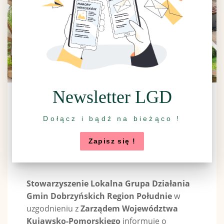
Newsletter LGD
Ogłoszenie o naborze wniosków o
Dołącz i bądź na bieżąco !
wsparcie
Zapisz się !
Stowarzyszenie Lokalna Grupa Działania
Gmin Dobrzyńskich Region Południe
w
uzgodnieniu z
Zarządem Województwa
Kujawsko-Pomorskiego
informuje o