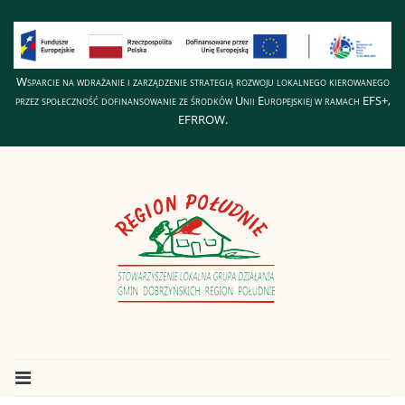
Wsparcie na wdrażanie i zarządzenie strategią rozwoju lokalnego kierowanego
przez społeczność dofinansowanie ze środków Unii Europejskiej w ramach EFS+,
EFRROW.