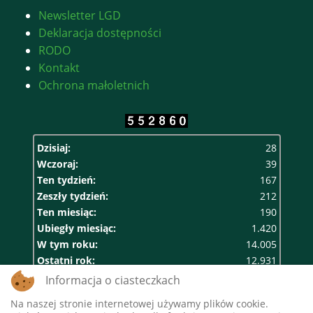
Newsletter LGD
Deklaracja dostępności
RODO
Kontakt
Ochrona małoletnich
Dzisiaj:
28
Wczoraj:
39
Ten tydzień:
167
Zeszły tydzień:
212
Ten miesiąc:
190
Ubiegły miesiąc:
1.420
W tym roku:
14.005
Ostatni rok:
12.931
Razem:
552.860
Informacja o ciasteczkach
Na naszej stronie internetowej używamy plików cookie.