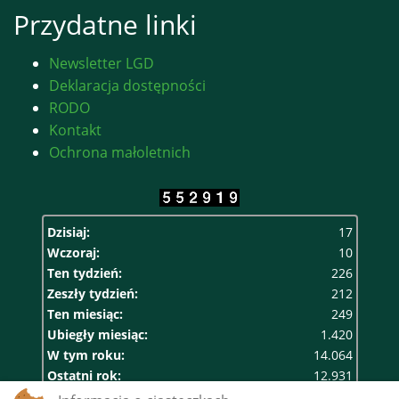
Przydatne linki
Newsletter LGD
Deklaracja dostępności
RODO
Kontakt
Ochrona małoletnich
Dzisiaj:
17
Wczoraj:
10
Ten tydzień:
226
Zeszły tydzień:
212
Ten miesiąc:
249
Ubiegły miesiąc:
1.420
W tym roku:
14.064
Ostatni rok:
12.931
Razem:
552.919