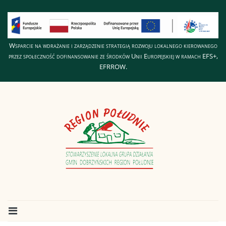
Wsparcie na wdrażanie i zarządzenie strategią rozwoju lokalnego kierowanego
przez społeczność dofinansowanie ze środków Unii Europejskiej w ramach EFS+,
EFRROW.